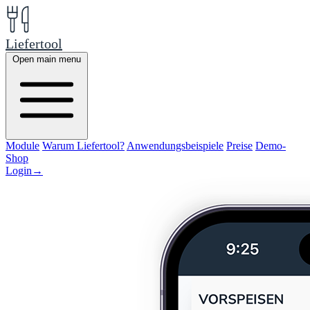
Liefertool
Open main menu
Module
Warum Liefertool?
Anwendungsbeispiele
Preise
Demo-
Shop
Login
→